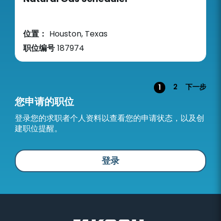
位置：
Houston, Texas
职位编号
187974
页面
2
下一步
1
您申请的职位
登录您的求职者个人资料以查看您的申请状态，以及创
建职位提醒。
登录