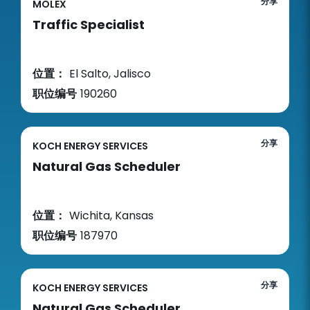
分享
MOLEX
Traffic Specialist
位置：
El Salto, Jalisco
职位编号
190260
分享
KOCH ENERGY SERVICES
Natural Gas Scheduler
位置：
Wichita, Kansas
职位编号
187970
分享
KOCH ENERGY SERVICES
Natural Gas Scheduler