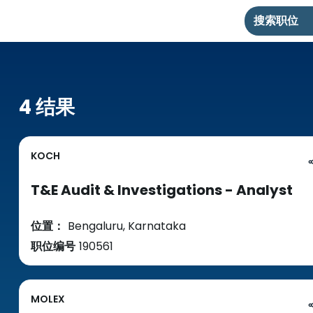
搜索职位
4 结果
KOCH
T&E Audit & Investigations - Analyst
位置：
Bengaluru, Karnataka
职位编号
190561
MOLEX