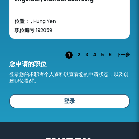
位置：
, Hung Yen
职位编号
192059
页面
2
3
4
5
6
下一步
1
您申请的职位
登录您的求职者个人资料以查看您的申请状态，以及创
建职位提醒。
登录