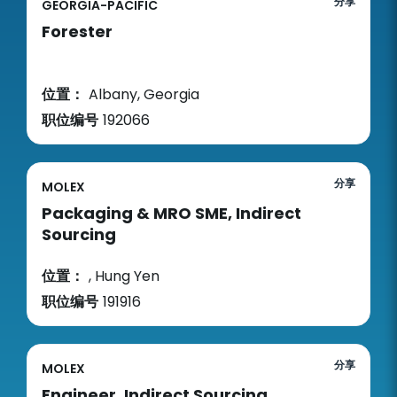
分享
GEORGIA-PACIFIC
Forester
位置：
Albany, Georgia
职位编号
192066
分享
MOLEX
Packaging & MRO SME, Indirect
Sourcing
位置：
, Hung Yen
职位编号
191916
分享
MOLEX
Engineer, Indirect Sourcing