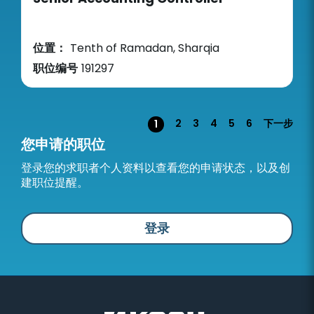
位置：
Tenth of Ramadan, Sharqia
职位编号
191297
页面
2
3
4
5
6
下一步
1
您申请的职位
登录您的求职者个人资料以查看您的申请状态，以及创
建职位提醒。
登录