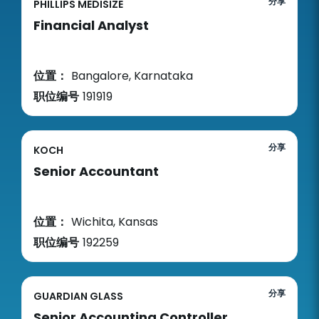
分享
PHILLIPS MEDISIZE
Financial Analyst
位置：
Bangalore, Karnataka
职位编号
191919
分享
KOCH
Senior Accountant
位置：
Wichita, Kansas
职位编号
192259
分享
GUARDIAN GLASS
Senior Accounting Controller