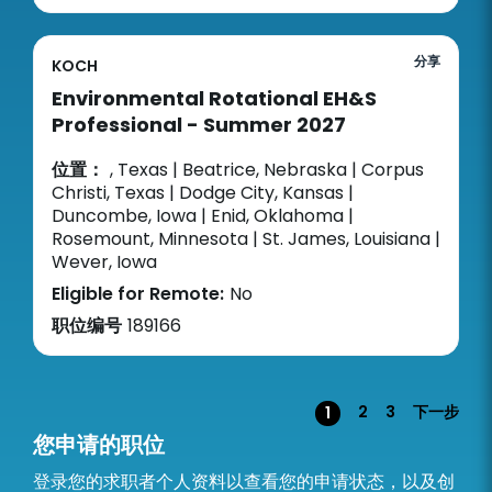
分享
KOCH
Environmental Rotational EH&S
Professional - Summer 2027
位置：
, Texas | Beatrice, Nebraska | Corpus
Christi, Texas | Dodge City, Kansas |
Duncombe, Iowa | Enid, Oklahoma |
Rosemount, Minnesota | St. James, Louisiana |
Wever, Iowa
Eligible for Remote:
No
职位编号
189166
页面
2
3
下一步
1
您申请的职位
登录您的求职者个人资料以查看您的申请状态，以及创