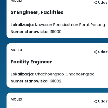
MOLEX
Udost
Sr Engineer, Facilities
Lokalizacja:
Kawasan Perindustrian Perai, Penang
Numer stanowiska:
191000
MOLEX
Udost
Facility Engineer
Lokalizacja:
Chachoengsao, Chachoengsao
Numer stanowiska:
191082
MOLEX
Udost