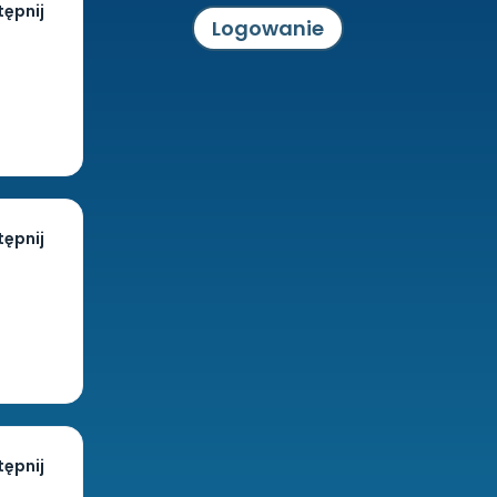
ępnij
Logowanie
ępnij
ępnij