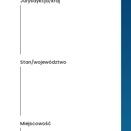
Jurysdykcja/kraj
Stan/województwo
Miejscowość