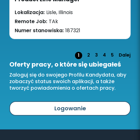
Lokalizacja:
Lisle, Illinois
Remote Job:
TAk
Numer stanowiska:
187321
Strona
2
3
4
5
Dalej
1
Oferty pracy, o które się ubiegałeś
Zaloguj się do swojego Profilu Kandydata, aby
zobaczyć status swoich aplikacji, a także
tworzyć powiadomienia o ofertach pracy.
Logowanie