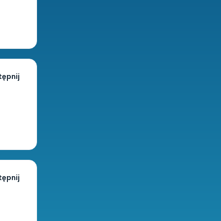
ępnij
ępnij