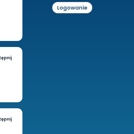
Logowanie
ępnij
ępnij