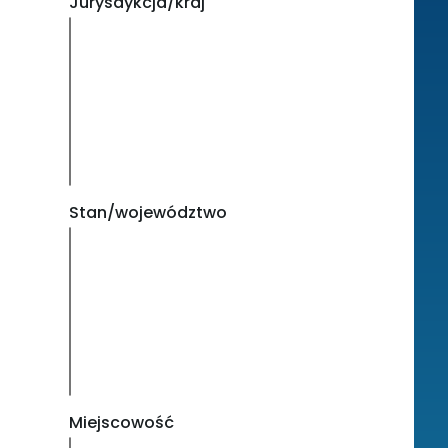
Jurysdykcja/kraj
Stan/województwo
Miejscowość