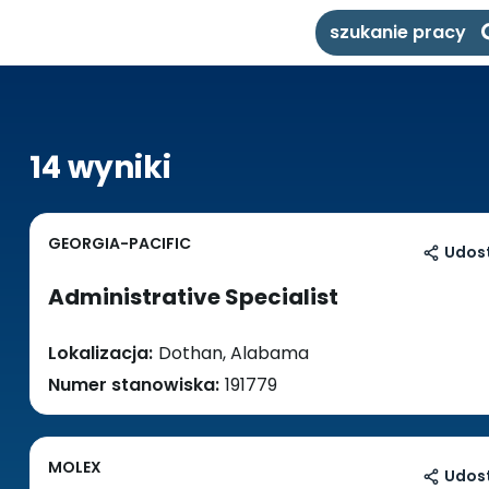
szukanie pracy
14 wyniki
GEORGIA-PACIFIC
Udost
Administrative Specialist
Lokalizacja:
Dothan, Alabama
Numer stanowiska:
191779
MOLEX
Udost