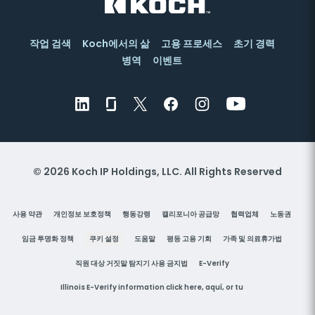
작업 검색
Koch에서의 삶
고용 프로세스
초기 경력
병역
이벤트
© 2026 Koch IP Holdings, LLC. All Rights Reserved
사용 약관
개인정보 보호정책
행동강령
캘리포니아 공급망
협력업체
노동권
임금 투명화 정책
쿠키 설정
도움말
평등 고용 기회
가족 및 의료휴가법
직원 대상 거짓말 탐지기 사용 금지법
E-Verify
Illinois E-Verify information click
here,
aquí,
or
tu