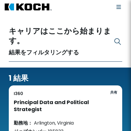
空いている職を探す
キャリアはここから始まりま
す。
結果をフィルタリングする
1 結果
共有
I360
Principal Data and Political
Strategist
勤務地：
Arlington, Virginia