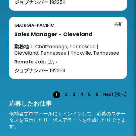
ジョブナンバー
192254
共有
GEORGIA-PACIFIC
Sales Manager - Cleveland
勤務地：
Chattanooga, Tennessee |
Cleveland, Tennessee | Knoxville, Tennessee
Remote Job:
はい
ジョブナンバー
192269
ページ
2
3
4
5
6
Next (次へ)
1
応募したお仕事
候補者プロフィールにサインインして、応募のステー
タスを表示したり、求人アラートを作成したりできま
す。