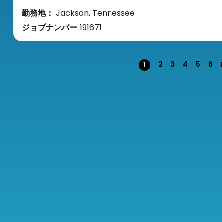
勤務地：
Jackson, Tennessee
ジョブナンバー
191671
ページ
2
3
4
5
6
1