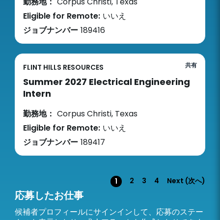
勤務地：
Corpus Christi, Texas
Eligible for Remote:
いいえ
ジョブナンバー
189416
共有
FLINT HILLS RESOURCES
Summer 2027 Electrical Engineering
Intern
勤務地：
Corpus Christi, Texas
Eligible for Remote:
いいえ
ジョブナンバー
189417
ページ
2
3
4
Next (次へ)
1
応募したお仕事
候補者プロフィールにサインインして、応募のステー