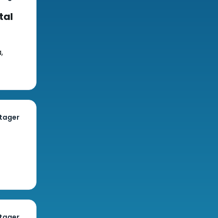
tal
,
tager
tager