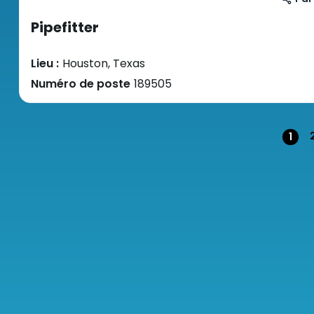
Pipefitter
Lieu :
Houston, Texas
Numéro de poste
189505
Pag
1