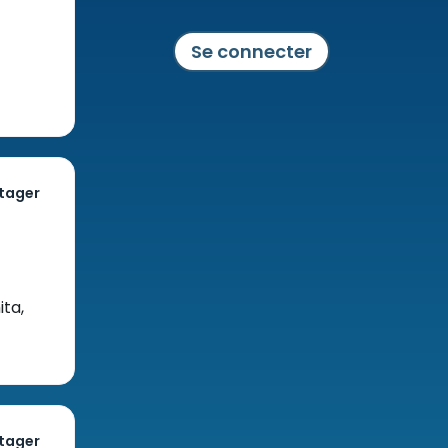
Se connecter
tager
ita,
tager