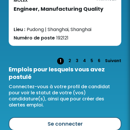
MOLEX
Engineer, Manufacturing Quality
Lieu :
Pudong | Shanghai, Shanghai
Numéro de poste
192121
Page
2
3
4
5
6
Suivant
1
Emplois pour lesquels vous avez
postulé
Connectez-vous à votre profil de candidat
pour voir le statut de votre (vos)
candidature(s), ainsi que pour créer des
alertes emploi.
Se connecter