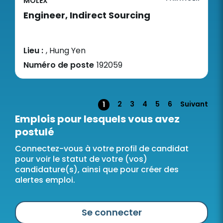
MOLEX
Engineer, Indirect Sourcing
Lieu :
, Hung Yen
Numéro de poste
192059
Page
2
3
4
5
6
Suivant
1
Emplois pour lesquels vous avez
postulé
Connectez-vous à votre profil de candidat
pour voir le statut de votre (vos)
candidature(s), ainsi que pour créer des
alertes emploi.
Se connecter