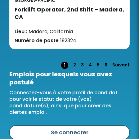
GEORGIA-PACIFIC
Forklift Operator, 2nd Shift – Madera,
CA
Lieu :
Madera, California
Numéro de poste
192324
Page
2
3
4
5
6
Suivant
1
Emplois pour lesquels vous avez
postulé
Connectez-vous à votre profil de candidat
pour voir le statut de votre (vos)
candidature(s), ainsi que pour créer des
alertes emploi.
Se connecter