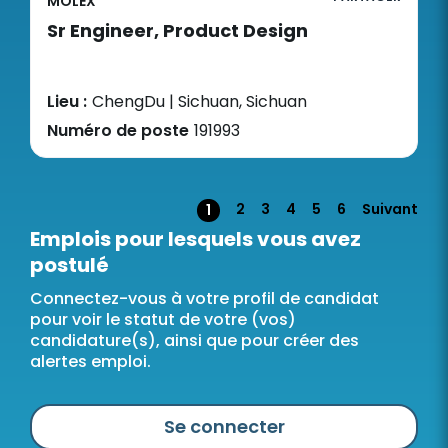
MOLEX
Sr Engineer, Product Design
Lieu :
ChengDu | Sichuan, Sichuan
Numéro de poste
191993
Page
2
3
4
5
6
Suivant
1
Emplois pour lesquels vous avez
postulé
Connectez-vous à votre profil de candidat
pour voir le statut de votre (vos)
candidature(s), ainsi que pour créer des
alertes emploi.
Se connecter