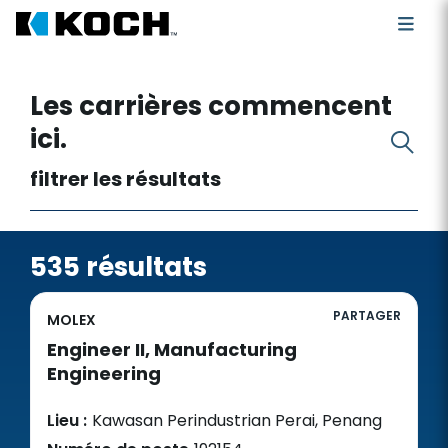
Rechercher des postes vacants
Les carrières commencent
ici.
filtrer les résultats
535 résultats
PARTAGER
MOLEX
Engineer II, Manufacturing
Engineering
Lieu :
Kawasan Perindustrian Perai, Penang