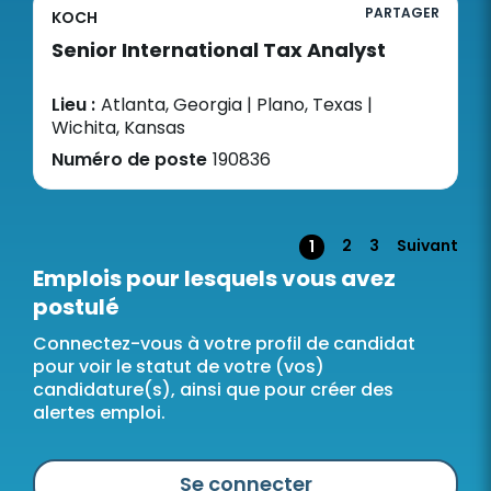
PARTAGER
KOCH
Senior International Tax Analyst
Lieu :
Atlanta, Georgia | Plano, Texas |
Wichita, Kansas
Numéro de poste
190836
Page
2
3
Suivant
1
Emplois pour lesquels vous avez
postulé
Connectez-vous à votre profil de candidat
pour voir le statut de votre (vos)
candidature(s), ainsi que pour créer des
alertes emploi.
Se connecter