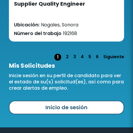
Supplier Quality Engineer
Ubicación:
Nogales, Sonora
Número del trabajo
192168
Página
2
3
4
5
6
Siguiente
1
Mis Solicitudes
Inicie sesión en su perfil de candidato para ver
el estado de su(s) solicitud(es), así como para
crear alertas de empleo.
Inicio de sesión