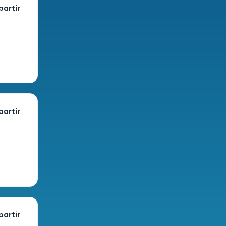
artir
artir
artir