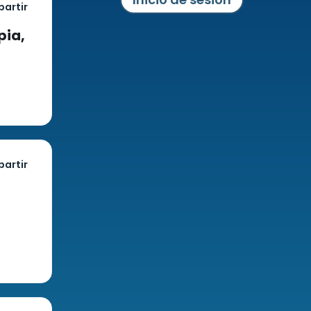
artir
pia,
artir