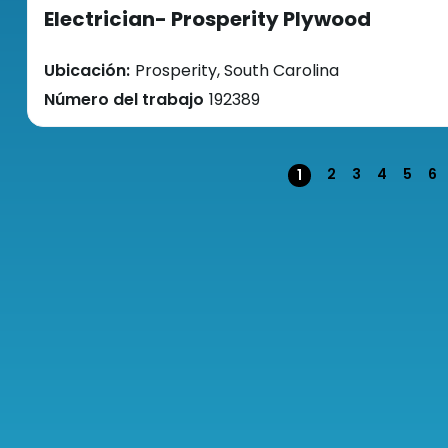
Electrician- Prosperity Plywood
Ubicación:
Prosperity, South Carolina
Número del trabajo
192389
Página
2
3
4
5
6
1