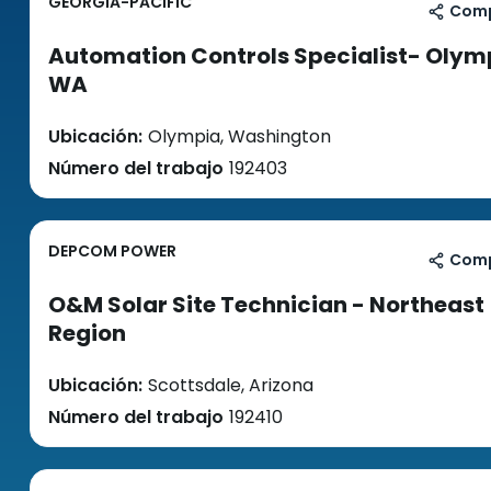
GEORGIA-PACIFIC
Comp
Automation Controls Specialist- Olym
WA
Ubicación:
Olympia, Washington
Número del trabajo
192403
DEPCOM POWER
Comp
O&M Solar Site Technician - Northeast
Region
Ubicación:
Scottsdale, Arizona
Número del trabajo
192410